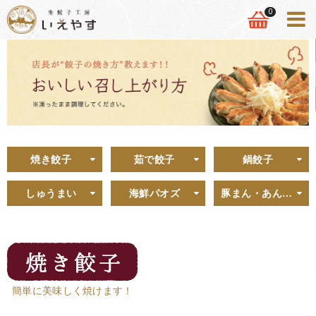
0
焼き餃子
茹で餃子
鍋餃子
しゅうまい
海鮮パオズ
豚まん・あんまん
簡単に美味しく焼けます！