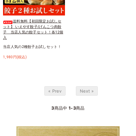
送料無料【初回限定お試しセ
ット】 いえやす餃子/げんこつ肉餃
子 当店人気の餃子セット！各12個
入
当店人気の2種餃子お試しセット！
1,980円(税込)
« Prev
Next »
3
商品中
1-3
商品