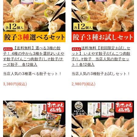
【送料無料】選べる3種の餃
送料無料【初回限定お試しセ
子！ 4種の中から3種を選択♪いえや
ット】 いえやす餃子/げんこつ肉餃
す餃子/げんこつ肉餃子/しそ餃子/チ
子/しそ餃子 当店人気の餃子セッ
ーズ餃子 各12個入
ト！各12個入
当店人気の3種選べる餃子セット！
当店人気の3種餃子お試しセット！
3,380円(税込)
2,980円(税込)