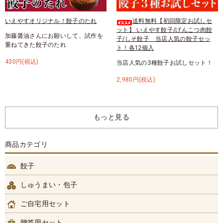
いえやすオリジナル！餃子のたれ
送料無料【初回限定お試しセ
ット】 いえやす餃子/げんこつ肉餃
加藤醤油さんにお願いして、試作を
子/しそ餃子 当店人気の餃子セッ
重ねてきた餃子のたれ
ト！各12個入
430円(税込)
当店人気の3種餃子お試しセット！
2,980円(税込)
もっと見る
商品カテゴリ
餃子
しゅうまい・包子
ご自宅用セット
贈答用セット