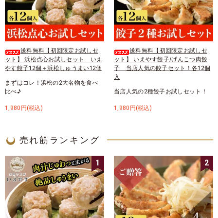
送料無料【初回限定お試しセ
送料無料【初回限定お試しセ
ット】 浜松点心お試しセット いえ
ット】 いえやす餃子/げんこつ肉餃
やす餃子12個＋浜松しゅうまい12個
子 当店人気の餃子セット！各12個
入
まずはコレ！浜松の2大名物を食べ
比べ♪
当店人気の2種餃子お試しセット！
1,980円(税込)
1,980円(税込)
売れ筋ランキング
1
2