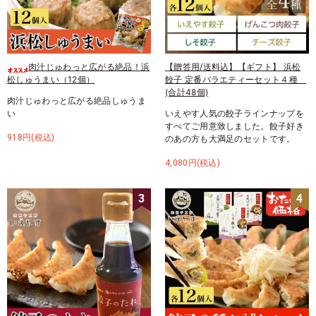
肉汁じゅわっと広がる絶品！浜
【贈答用/送料込】【ギフト】 浜松
松しゅうまい（12個）
餃子 定番バラエティーセット４種
(合計48個)
肉汁じゅわっと広がる絶品しゅうま
い
いえやす人気の餃子ラインナップを
すべてご用意致しました。餃子好き
918円(税込)
のあの方も大満足のセットです。
4,080円(税込)
3
4