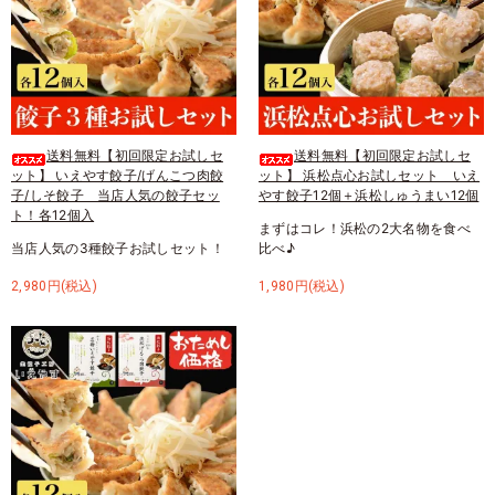
送料無料【初回限定お試しセ
送料無料【初回限定お試しセ
ット】 いえやす餃子/げんこつ肉餃
ット】 浜松点心お試しセット いえ
子/しそ餃子 当店人気の餃子セッ
やす餃子12個＋浜松しゅうまい12個
ト！各12個入
まずはコレ！浜松の2大名物を食べ
当店人気の3種餃子お試しセット！
比べ♪
2,980円(税込)
1,980円(税込)