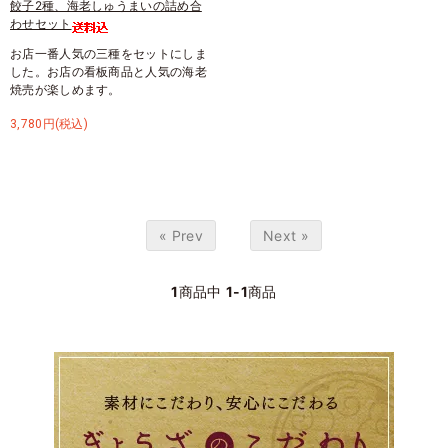
餃子2種、海老しゅうまいの詰め合
わせセット
お店一番人気の三種をセットにしま
した。お店の看板商品と人気の海老
焼売が楽しめます。
3,780円(税込)
« Prev
Next »
1
商品中
1-1
商品