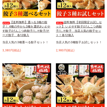
【送料無料】選べる3種の餃
送料無料【初回限定お試しセ
子！ 4種の中から3種を選択♪いえや
ット】 いえやす餃子/げんこつ肉餃
す餃子/げんこつ肉餃子/しそ餃子/チ
子/しそ餃子 当店人気の餃子セッ
ーズ餃子 各12個入
ト！各12個入
当店人気の3種選べる餃子セット！
当店人気の3種餃子お試しセット！
3,380円(税込)
2,980円(税込)