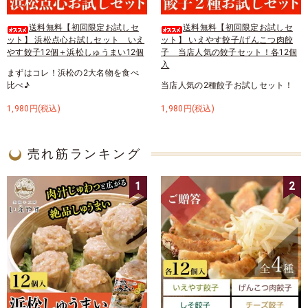
送料無料【初回限定お試しセ
送料無料【初回限定お試しセ
ット】 浜松点心お試しセット いえ
ット】 いえやす餃子/げんこつ肉餃
やす餃子12個＋浜松しゅうまい12個
子 当店人気の餃子セット！各12個
入
まずはコレ！浜松の2大名物を食べ
比べ♪
当店人気の2種餃子お試しセット！
1,980円(税込)
1,980円(税込)
売れ筋ランキング
1
2