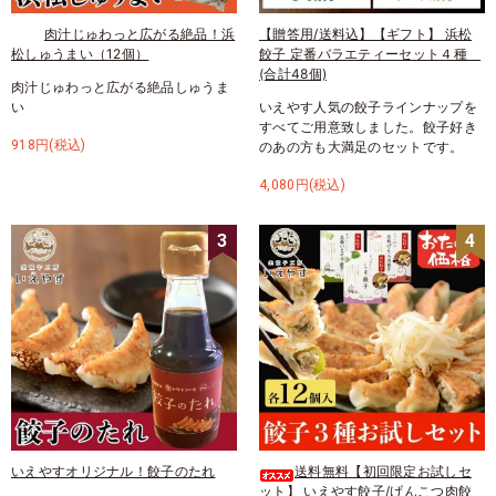
肉汁じゅわっと広がる絶品！浜
【贈答用/送料込】【ギフト】 浜松
松しゅうまい（12個）
餃子 定番バラエティーセット４種
(合計48個)
肉汁じゅわっと広がる絶品しゅうま
い
いえやす人気の餃子ラインナップを
すべてご用意致しました。餃子好き
918円(税込)
のあの方も大満足のセットです。
4,080円(税込)
3
4
いえやすオリジナル！餃子のたれ
送料無料【初回限定お試しセ
ット】 いえやす餃子/げんこつ肉餃