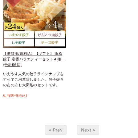
【贈答用/送料込】【ギフト】 浜松
餃子 定番バラエティーセット４種
(合計96個)
いえやす人気の餃子ラインナップを
すべてご用意致しました。餃子好き
のあの方も大満足のセットです。
6,480円(税込)
« Prev
Next »