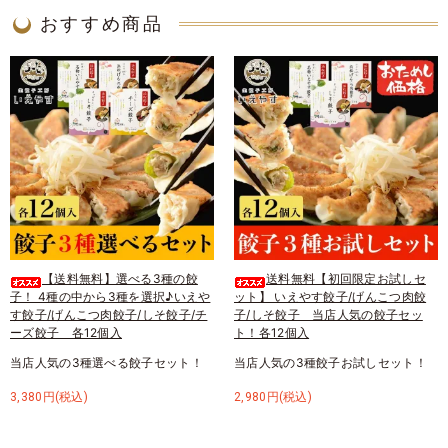
おすすめ商品
【送料無料】選べる3種の餃
送料無料【初回限定お試しセ
子！ 4種の中から3種を選択♪いえや
ット】 いえやす餃子/げんこつ肉餃
す餃子/げんこつ肉餃子/しそ餃子/チ
子/しそ餃子 当店人気の餃子セッ
ーズ餃子 各12個入
ト！各12個入
当店人気の3種選べる餃子セット！
当店人気の3種餃子お試しセット！
3,380円(税込)
2,980円(税込)