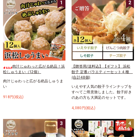
1
2
肉汁じゅわっと広がる絶品！浜
【贈答用/送料込】【ギフト】 浜松
松しゅうまい（12個）
餃子 定番バラエティーセット４種
(合計48個)
肉汁じゅわっと広がる絶品しゅうま
い
いえやす人気の餃子ラインナップを
すべてご用意致しました。餃子好き
918円(税込)
のあの方も大満足のセットです。
4,080円(税込)
3
4