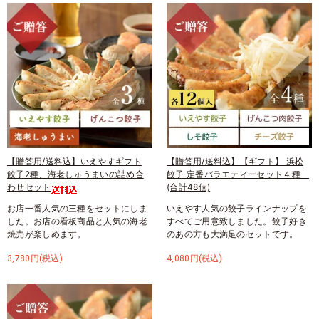
【贈答用/送料込】いえやすギフト
【贈答用/送料込】【ギフト】 浜松
餃子2種、海老しゅうまいの詰め合
餃子 定番バラエティーセット４種
わせセット
(合計48個)
お店一番人気の三種をセットにしま
いえやす人気の餃子ラインナップを
した。お店の看板商品と人気の海老
すべてご用意致しました。餃子好き
焼売が楽しめます。
のあの方も大満足のセットです。
3,780円(税込)
4,080円(税込)