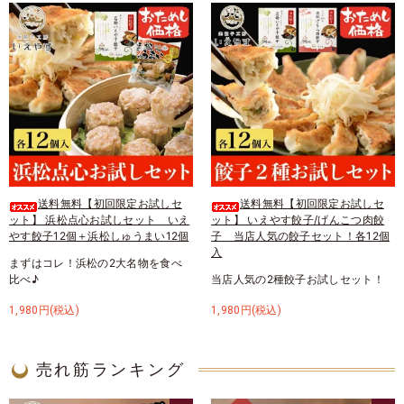
送料無料【初回限定お試しセ
送料無料【初回限定お試しセ
ット】 浜松点心お試しセット いえ
ット】 いえやす餃子/げんこつ肉餃
やす餃子12個＋浜松しゅうまい12個
子 当店人気の餃子セット！各12個
入
まずはコレ！浜松の2大名物を食べ
比べ♪
当店人気の2種餃子お試しセット！
1,980円(税込)
1,980円(税込)
売れ筋ランキング