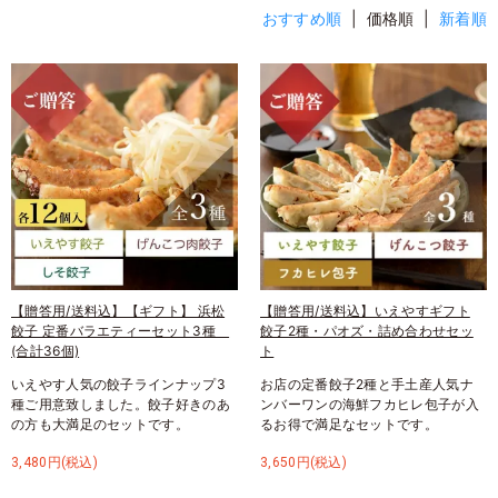
おすすめ順
| 価格順 |
新着順
【贈答用/送料込】【ギフト】 浜松
【贈答用/送料込】いえやすギフト
餃子 定番バラエティーセット3種
餃子2種・パオズ・詰め合わせセッ
(合計36個)
ト
いえやす人気の餃子ラインナップ3
お店の定番餃子2種と手土産人気ナ
種ご用意致しました。餃子好きのあ
ンバーワンの海鮮フカヒレ包子が入
の方も大満足のセットです。
るお得で満足なセットです。
3,480円(税込)
3,650円(税込)