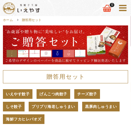
0
ホーム
贈答用セット
贈答用セット
いえやす餃子
げんこつ肉餃子
チーズ餃子
しそ餃子
プリプリ海老しゅうまい
黒豚肉しゅうまい
海鮮フカヒレパオズ