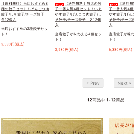
【送料無料】当店おすすめ3
【送料無料】当店の餃
【送料無
種の餃子セット！げんこつ肉
子一番人気4種セット！いえ
子一番人気4種
餃子/しそ餃子/チーズ餃子
やす餃子/げんこつ肉餃子/し
やす餃子/げん
各12個入
そ餃子/チーズ餃子 各12個
そ餃子/チーズ
入
入
当店おすすめの3種餃子セッ
ト！
当店餃子が味わえる4種セッ
当店餃子が味わ
ト！
ト！
3,380円(税込)
3,980円(税込)
6,380円(税込)
« Prev
Next »
12
商品中
1-12
商品