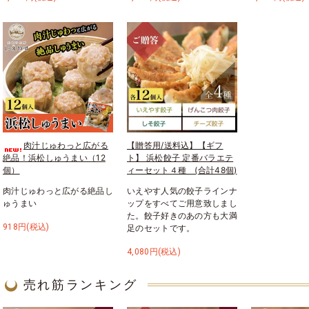
肉汁じゅわっと広がる
【贈答用/送料込】【ギフ
絶品！浜松しゅうまい（12
ト】 浜松餃子 定番バラエテ
個）
ィーセット４種 (合計48個)
肉汁じゅわっと広がる絶品し
いえやす人気の餃子ラインナ
ゅうまい
ップをすべてご用意致しまし
た。餃子好きのあの方も大満
918円(税込)
足のセットです。
4,080円(税込)
売れ筋ランキング