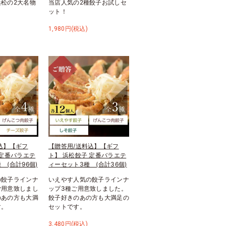
松の2大名物
当店人気の2種餃子お試しセ
ット！
1,980円(税込)
込】【ギフ
【贈答用/送料込】【ギフ
 定番バラエテ
ト】 浜松餃子 定番バラエテ
 (合計96個)
ィーセット3種 (合計36個)
の餃子ラインナ
いえやす人気の餃子ラインナ
ご用意致しまし
ップ3種ご用意致しました。
のあの方も大満
餃子好きのあの方も大満足の
す。
セットです。
3,480円(税込)