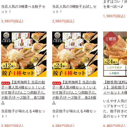
まずはコレ！浜
当店人気の3種選べる餃子セ
当店人気の3種餃子お試しセ
を食べ比べ♪
ット！
ット！
1,980円(税込)
3,380円(税込)
2,980円(税込)
【送料無料】当店の餃
【送料無料】当店の餃
【贈答用/送料
子一番人気4種セット！いえ
子一番人気4種セット！いえ
ト】 浜松餃子
やす餃子/げんこつ肉餃子/し
やす餃子/げんこつ肉餃子/し
ィーセット４種
そ餃子/チーズ餃子 各12個
そ餃子/チーズ餃子 各24個
いえやす人気
入
入
ップをすべて
当店餃子が味わえる4種セッ
当店餃子が味わえる4種セッ
た。餃子好き
ト！
ト！
足のセットで
3,980円(税込)
6,380円(税込)
6,480円(税込)