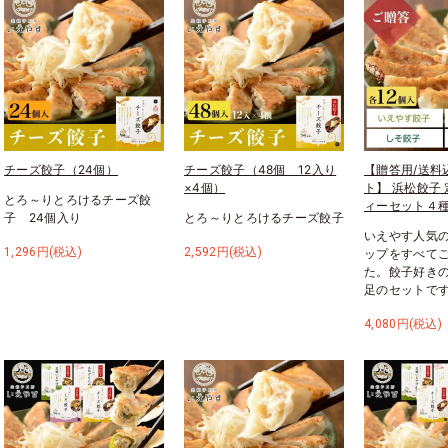
チーズ餃子（24個）
チーズ餃子（48個 12入り
【贈答用/送料
×4個）
ト】 浜松餃子
とろ～りとろけるチーズ餃
ィーセット４種
子 24個入り
とろ～りとろけるチーズ餃子
いえやす人気
1,296円(税込)
2,592円(税込)
ップをすべて
た。餃子好き
足のセットで
4,080円(税込)