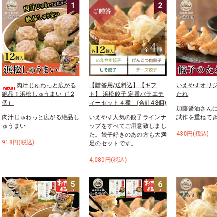
1
2
肉汁じゅわっと広がる
【贈答用/送料込】【ギフ
いえやすオリ
絶品！浜松しゅうまい（12
ト】 浜松餃子 定番バラエテ
たれ
個）
ィーセット４種 (合計48個)
加藤醤油さん
肉汁じゅわっと広がる絶品し
いえやす人気の餃子ラインナ
試作を重ねて
ゅうまい
ップをすべてご用意致しまし
430円(税込)
た。餃子好きのあの方も大満
918円(税込)
足のセットです。
4,080円(税込)
5
6