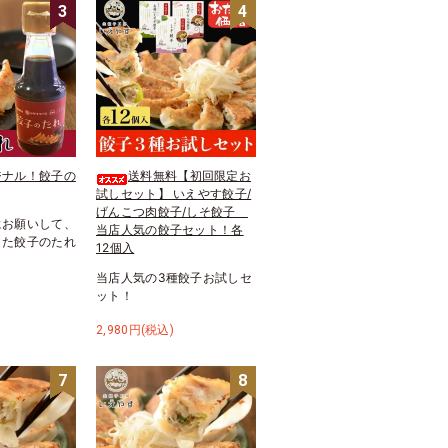
3
4
ジナル！餃子の
送料無料【初回限定お
試しセット】 いえやす餃子/
げんこつ肉餃子/しそ餃子
にお願いして、
当店人気の餃子セット！各
きた餃子のたれ
12個入
当店人気の3種餃子お試しセ
ット！
2,980円(税込)
7
8