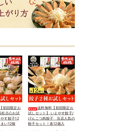
【初回限定お
送料無料【初回限定お
浜松点心お試
試しセット】 いえやす餃子/
やす餃子12
げんこつ肉餃子 当店人気の
まい12個
餃子セット！各12個入