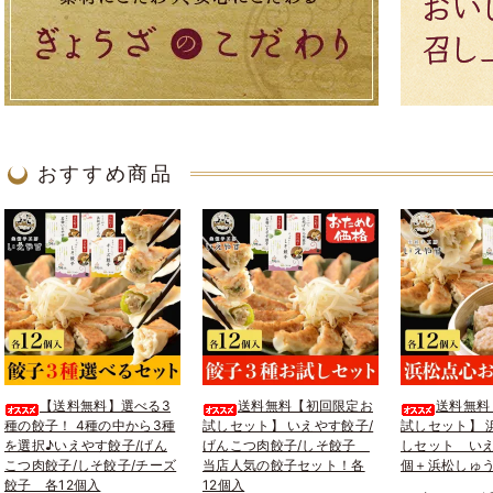
おすすめ商品
【送料無料】選べる3
送料無料【初回限定お
送料無料
種の餃子！ 4種の中から3種
試しセット】 いえやす餃子/
試しセット】 
を選択♪いえやす餃子/げん
げんこつ肉餃子/しそ餃子
しセット いえ
こつ肉餃子/しそ餃子/チーズ
当店人気の餃子セット！各
個＋浜松しゅう
餃子 各12個入
12個入