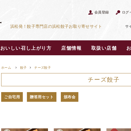
会員登録
ログ
浜松発！餃子専門店の浜松餃子お取り寄せサイト
サ
おいしい召し上がり方
店舗情報
取扱い店舗
ホーム
餃子
チーズ餃子
チーズ餃子
ご自宅用
贈答用セット
頒布会