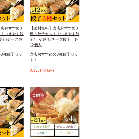
店おすすめ3
【送料無料】当店おすすめ3
ト！いえやす餃
種の餃子セット！いえやす餃
餃子/チーズ餃
子/しそ餃子/チーズ餃子 各
12個入
3種餃子セッ
当店おすすめの3種餃子セッ
ト！
3,380円(税込)