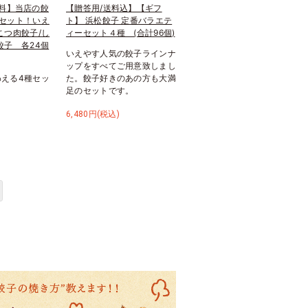
料】当店の餃
【贈答用/送料込】【ギフ
セット！いえ
ト】 浜松餃子 定番バラエテ
こつ肉餃子/し
ィーセット４種 (合計96個)
餃子 各24個
いえやす人気の餃子ラインナ
ップをすべてご用意致しまし
える4種セッ
た。餃子好きのあの方も大満
足のセットです。
6,480円(税込)