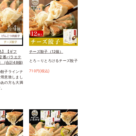
込】【ギフ
チーズ餃子（12個）
 定番バラエテ
とろ～りとろけるチーズ餃子
 (合計48個)
710円(税込)
の餃子ラインナ
ご用意致しまし
のあの方も大満
す。