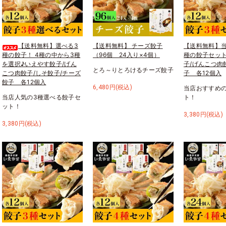
【送料無料】選べる3
【送料無料】 チーズ餃子
【送料無料】当
種の餃子！ 4種の中から3種
（96個 24入り×4個）
種の餃子セッ
を選択♪いえやす餃子/げん
子/げんこつ肉
とろ～りとろけるチーズ餃子
こつ肉餃子/しそ餃子/チーズ
子 各12個入
餃子 各12個入
6,480円(税込)
当店おすすめの
当店人気の3種選べる餃子セ
ト！
ット！
3,380円(税込)
3,380円(税込)