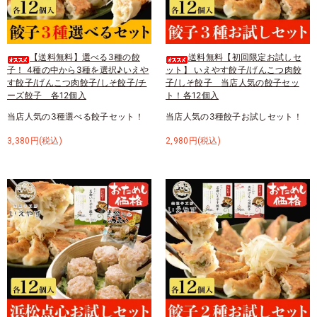
【送料無料】選べる3種の餃
送料無料【初回限定お試しセ
子！ 4種の中から3種を選択♪いえや
ット】 いえやす餃子/げんこつ肉餃
す餃子/げんこつ肉餃子/しそ餃子/チ
子/しそ餃子 当店人気の餃子セッ
ーズ餃子 各12個入
ト！各12個入
当店人気の3種選べる餃子セット！
当店人気の3種餃子お試しセット！
3,380円(税込)
2,980円(税込)