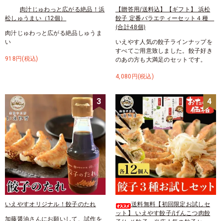
肉汁じゅわっと広がる絶品！浜
【贈答用/送料込】【ギフト】 浜松
松しゅうまい（12個）
餃子 定番バラエティーセット４種
(合計48個)
肉汁じゅわっと広がる絶品しゅうま
い
いえやす人気の餃子ラインナップを
すべてご用意致しました。餃子好き
918円(税込)
のあの方も大満足のセットです。
4,080円(税込)
3
4
いえやすオリジナル！餃子のたれ
送料無料【初回限定お試しセ
ット】 いえやす餃子/げんこつ肉餃
加藤醤油さんにお願いして、試作を