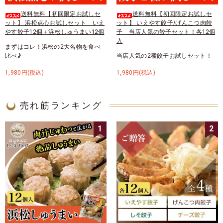
送料無料【初回限定お試しセ
送料無料【初回限定お試しセ
ット】 浜松点心お試しセット いえ
ット】 いえやす餃子/げんこつ肉餃
やす餃子12個＋浜松しゅうまい12個
子 当店人気の餃子セット！各12個
入
まずはコレ！浜松の2大名物を食べ
比べ♪
当店人気の2種餃子お試しセット！
1,980円(税込)
1,980円(税込)
売れ筋ランキング
1
2