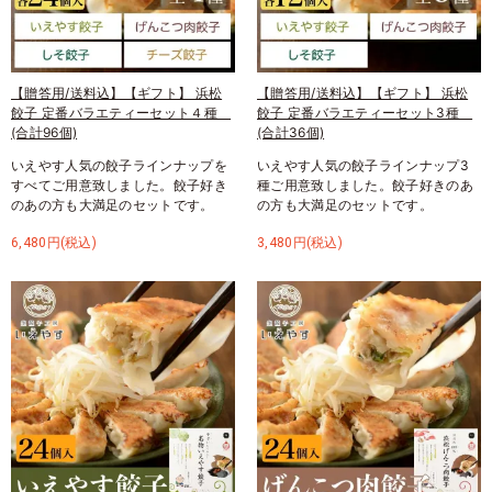
【贈答用/送料込】【ギフト】 浜松
【贈答用/送料込】【ギフト】 浜松
餃子 定番バラエティーセット４種
餃子 定番バラエティーセット3種
(合計96個)
(合計36個)
いえやす人気の餃子ラインナップを
いえやす人気の餃子ラインナップ3
すべてご用意致しました。餃子好き
種ご用意致しました。餃子好きのあ
のあの方も大満足のセットです。
の方も大満足のセットです。
6,480円(税込)
3,480円(税込)