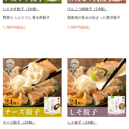
いえやす餃子（24個）
げんこつ肉餃子（24個）
野菜たっぷり だし香る和餃子
国産肉の旨みが詰まった贅沢餃子
1,080円(税込)
1,080円(税込)
チーズ餃子（24個）
しそ餃子（24個）