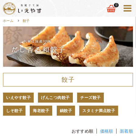
0
ホーム
餃子
餃子
いえやす餃子
げんこつ肉餃子
チーズ餃子
しそ餃子
海老餃子
鍋餃子
スタミナ満点餃子
おすすめ順 |
価格順
|
新着順